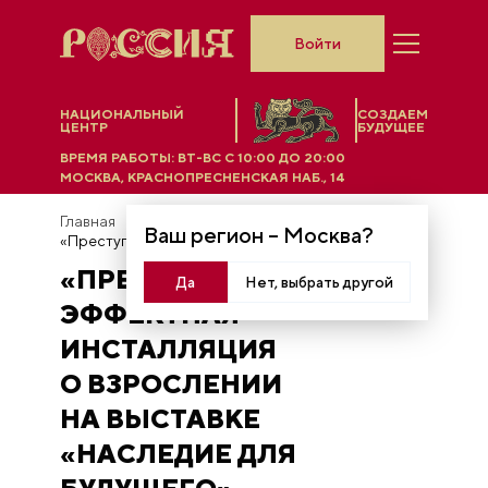
Войти
НАЦИОНАЛЬНЫЙ
СОЗДАЕМ
ЦЕНТР
БУДУЩЕЕ
ВРЕМЯ РАБОТЫ:
ВТ-ВС C 10:00 ДО 20:00
МОСКВА, КРАСНОПРЕСНЕНСКАЯ НАБ., 14
Главная
Новости
Ваш регион –
Москва
?
«Преступая границы»: эффектная инсталляция о взрослении на выставке «Наследие для будущего»
«ПРЕСТУПАЯ ГРАНИЦЫ»:
Да
Нет, выбрать другой
ЭФФЕКТНАЯ
ИНСТАЛЛЯЦИЯ
О ВЗРОСЛЕНИИ
НА ВЫСТАВКЕ
«НАСЛЕДИЕ ДЛЯ