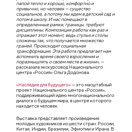
папой тепло и хорошо, комфортно и
привычно, но человек — существо
социальное, а потому мы идем в детский сад и
потом в школу. И нас помещают в
определенные рамки, границы, требуют
дисциплины. Композиция работы как раз и
отражает этот момент, ведь стулья и столы
сложены так, что получается множество
граней. Происходит социальная
трансформация. Эта работа предлагает нам
вспомнить время своего взросления и
поразмышлять о своем месте в жизни»,
—
рассказала экскурсовод Национального
центра «Россия» Ольга Додонова.
«Наследие для будущего»
— это масштабный
проект Национального центра «Россия»,
поддерживающий идею многонационального
диалога о будущем мира, в центре которого
находится человек.
Выставка представляет произведения
молодых художников из шести стран: России,
Китая, Индии, Бразилии, Эфиопии и Ирана. В