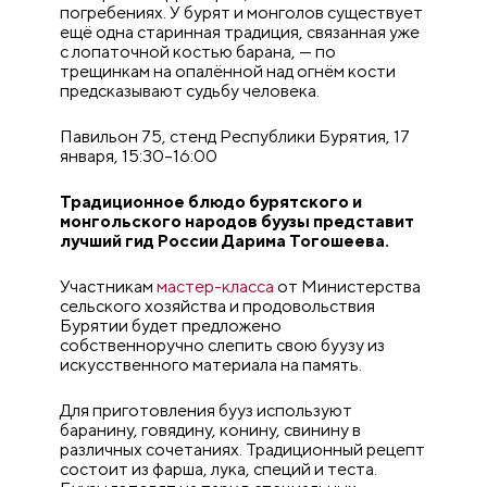
погребениях. У бурят и монголов существует
ещё одна старинная традиция, связанная уже
с лопаточной костью барана, — по
трещинкам на опалённой над огнём кости
предсказывают судьбу человека.
Павильон 75, стенд Республики Бурятия, 17
января, 15:30–16:00
Традиционное блюдо бурятского и
монгольского народов буузы представит
лучший гид России Дарима Тогошеева.
Участникам
мастер-класса
от Министерства
сельского хозяйства и продовольствия
Бурятии будет предложено
собственноручно слепить свою буузу из
искусственного материала на память.
Для приготовления бууз используют
баранину, говядину, конину, свинину в
различных сочетаниях. Традиционный рецепт
состоит из фарша, лука, специй и теста.