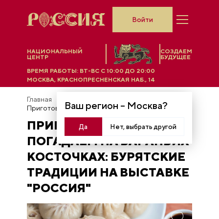
Войти
НАЦИОНАЛЬНЫЙ
СОЗДАЕМ
ЦЕНТР
БУДУЩЕЕ
ВРЕМЯ РАБОТЫ:
ВТ-ВС C 10:00 ДО 20:00
МОСКВА, КРАСНОПРЕСНЕНСКАЯ НАБ., 14
Главная
Новости
Ваш регион –
Москва
?
Приготовим буузы и погадаем на бараньих косточках: бурятские традиции на выставке "Россия"
ПРИГОТОВИМ БУУЗЫ И
Да
Нет, выбрать другой
ПОГАДАЕМ НА БАРАНЬИХ
КОСТОЧКАХ: БУРЯТСКИЕ
ТРАДИЦИИ НА ВЫСТАВКЕ
"РОССИЯ"