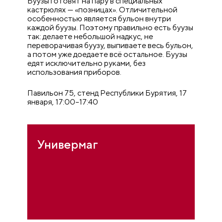
Буузы готовят на пару в специальных
кастрюлях — «позницах». Отличительной
особенностью является бульон внутри
каждой буузы. Поэтому правильно есть буузы
так: делаете небольшой надкус, не
переворачивая буузу, выпиваете весь бульон,
а потом уже доедаете всё остальное. Буузы
едят исключительно руками, без
использования приборов.
Павильон 75, стенд Республики Бурятия, 17
января, 17:00–17:40
Универмаг