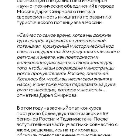
организации специалистов и инженеров
научно-технических объединений в городе
Москве Дарья Смирнова отметила
своевременность инициатив по развитию
туристического потенциала в России.
«
Сейчас то самое время, когда мы должны
идти вперёд и развивать туристический
потенциал, культурный и исторический код
своего государства. Вы представители своего
региона и знаете, как преподнести и
великолепно рассказать о своей земле для
того, чтобы наши сограждане и иностранцы
могли прочувствовать Россию, понять её.
Хотелось бы, чтобы вы несли свои знания в
массы, и они тоже могли передавать из рук в
руки то наследие, которое у нас есть!
» —
отметила Дарья Смирнова.
В этом году на заочный этап конкурса
поступило более двух тысяч заявок из 89
регионов России и Таджикистана. После
вступительной части участники совместно с
жюри, разделившись на три команды,
обсудили представленные туристические