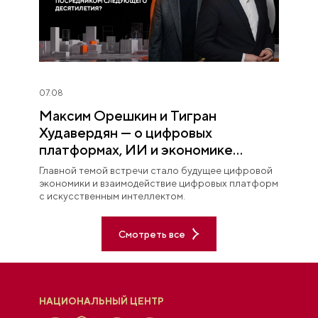
07.08
Максим Орешкин и Тигран
Худавердян — о цифровых
платформах, ИИ и экономике
будущего
Главной темой встречи стало будущее цифровой
экономики и взаимодействие цифровых платформ
с искусственным интеллектом.
Смотреть все
НАЦИОНАЛЬНЫЙ ЦЕНТР