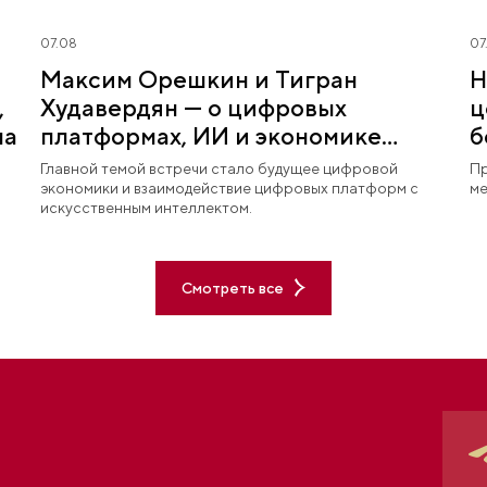
07.08
07
Максим Орешкин и Тигран
Н
,
Худавердян — о цифровых
ц
на
платформах, ИИ и экономике
б
будущего
Главной темой встречи стало будущее цифровой
Пр
экономики и взаимодействие цифровых платформ с
ме
искусственным интеллектом.
Смотреть все