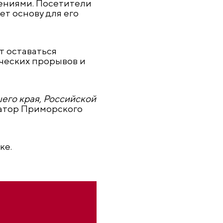
ениями. Посетители
т основу для его
т оставаться
ческих прорывов и
его края, Российской
натор Приморского
ке.