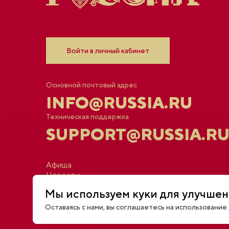
Войти в личный кабинет
Основной почтовый адрес
INFO@RUSSIA.RU
Техническая поддержка
SUPPORT@RUSSIA.R
Афиша
Новости
Открытый диалог
Мы используем куки для улучшен
Трансляции и видео
Для СМИ
Оставаясь с нами, вы соглашаетесь на использование
Контакты