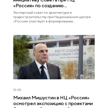
«Россия» по созданию
современного облика российских
Экспертный совет по архитектуре и
территорий
градостроительству при Национальном центре
«Россия» участвует в формировании
современного облика страны.
10.08
Михаил Мишустин в НЦ «Россия»
осмотрел экспозицию с проектами