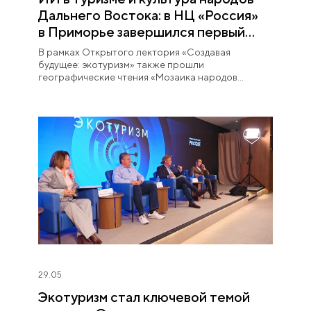
Дальнего Востока: в НЦ «Россия»
в Приморье завершился первый
Открытый лекторий
В рамках Открытого лектория «Создавая
будущее: экотуризм» также прошли
географические чтения «Мозаика народов
Дальнего Востока».
29.05
Экотуризм стал ключевой темой