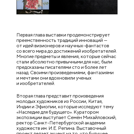
Первая глава выставки продемонстрирует
преемственность традиций инноваций —
от идей визионеров и научных-фантастов
со всего мира до достижений изобретателей.
Многие предметы и явления, которые сейчас
стали абсолютно привычными для нас, были
предсказаны писателями сто и более лет
назад. Своими произведениями, фантазиями
и мечтами они вдохновили ученых
и изобретателей.
Вторая глава представит произведения
молодых художников из России, Китая,
Индии и Эфиопии, которые исследуют тему
«Наследие для будущего». Куратором
экспозиции выступает Семён Михайловский,
ректор Санкт-Петербургской академии
художеств им. И.Е. Репина. Выставочный
проект делает акцент на то, что будущее