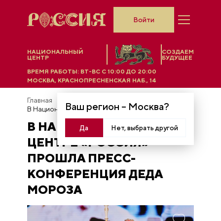
Войти
НАЦИОНАЛЬНЫЙ
СОЗДАЕМ
ЦЕНТР
БУДУЩЕЕ
ВРЕМЯ РАБОТЫ:
ВТ-ВС C 10:00 ДО 20:00
МОСКВА, КРАСНОПРЕСНЕНСКАЯ НАБ., 14
Главная
Новости
Ваш регион –
Москва
?
В Национальном центре «Россия» прошла пресс-конференция Деда Мороза
В НАЦИОНАЛЬНОМ
Да
Нет, выбрать другой
ЦЕНТРЕ «РОССИЯ»
ПРОШЛА ПРЕСС-
КОНФЕРЕНЦИЯ ДЕДА
МОРОЗА