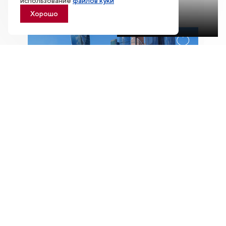
использование
файлов куки
трансляцию
Хорошо
07.08
Новое здание Национального
центра «Россия»: котлован готов
более чем на 75 процентов
Пространство строится над действующими
тоннелями метро в сложных инженерно-
геологических условиях.