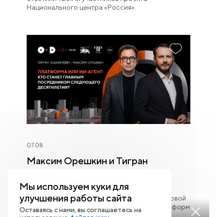
Национального центра «Россия».
07.08
Максим Орешкин и Тигран
Худавердян — о цифровых
платформах, ИИ и экономике
Мы используем куки для
будущего
улучшения работы сайта
Главной темой встречи стало будущее цифровой
экономики и взаимодействие цифровых платформ
Оставаясь с нами, вы соглашаетесь на
Смотреть
с искусственным интеллектом.