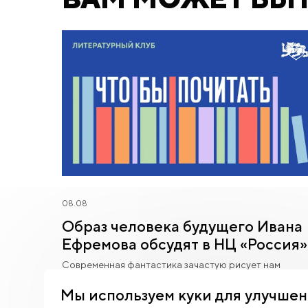
08.08
Образ человека будущего Ивана
Ефремова обсудят в НЦ «Россия»
Современная фантастика зачастую рисует нам
мрачное будущее, однако советский ученый и писате
Иван Ефремов видел мир совершенно иначе.
Мы используем куки для улучшен