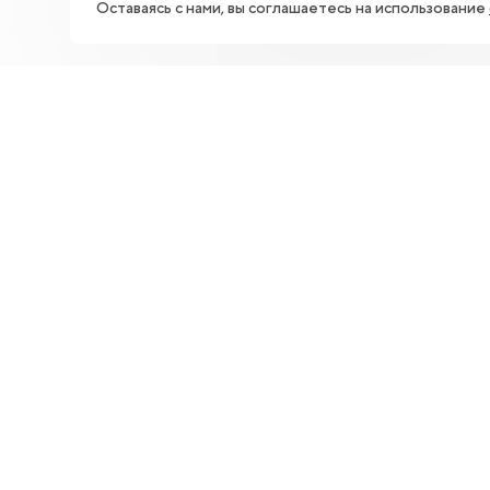
Оставаясь с нами, вы соглашаетесь на использование
НАЦИОНАЛЬНЫЙ ЦЕНТР
Войти в личный кабинет
Основной почтовый адрес