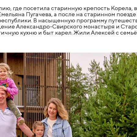
лию, где посетила старинную крепость Корела, 
Емельяна Пугачева, а после на старинном поезде
 республики. В насыщенную программу путешест
щение Александро-Свирского монастыря и Стар
тичную кухню и быт карел. Жили Алексей с семьё