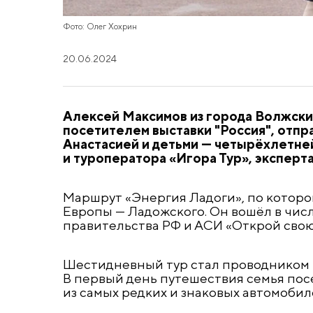
Фото: Олег Хохрин
20.06.2024
Алексей Максимов из города Волжски
посетителем выставки "Россия", отпр
Анастасией и детьми — четырёхлетней
и туроператора «Игора Тур», эксперт
Маршрут «Энергия Ладоги», по котором
Европы — Ладожского. Он вошёл в чис
правительства РФ и АСИ «Открой свою
Шестидневный тур стал проводником к
В первый день путешествия семья пос
из самых редких и знаковых автомобиле