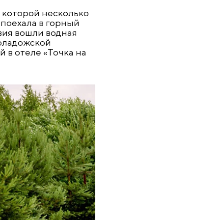
в которой несколько
 поехала в горный
вия вошли водная
оладожской
й в отеле «Точка на