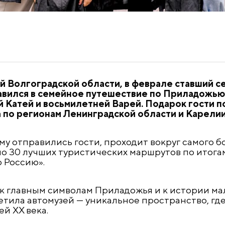
й Волгоградской области, в феврале ставший 
авился в семейное путешествие по Приладожью
 Катей и восьмилетней Варей. Подарок гости п
а по регионам Ленинградской области и Карелии
у отправились гости, проходит вокруг самого б
ло 30 лучших туристических маршрутов по итога
 Россию».
 главным символам Приладожья и к истории мал
етила автомузей — уникальное пространство, гд
й XX века.