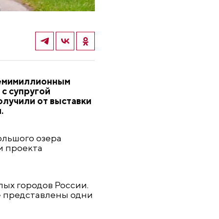
семимиллионным
 с супругой
олучили от выставки
.
ольшого озера
м проекта
ых городов России.
е представлены одни