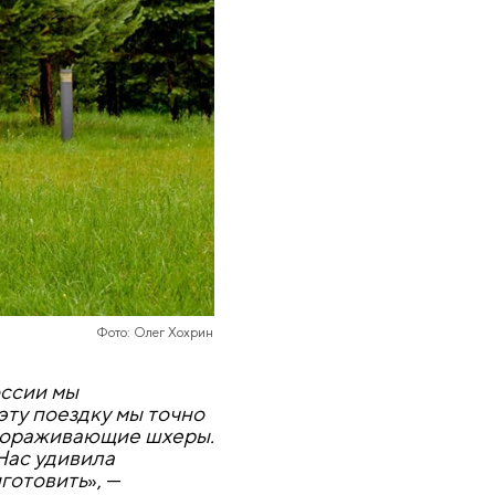
Фото: Олег Хохрин
оссии мы
эту поездку мы точно
авораживающие шхеры.
Нас удивила
иготовить
», —