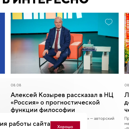
08.08
08
Алексей Козырев рассказал в НЦ
Л
«Россия» о прогностической
д
функции философии
ч
л
ль
Литературный клуб «Что/бы почитать?!» — авторский
Пр
ия работы сайта
проект НЦ «Россия».
ме
Хорошо
«Р