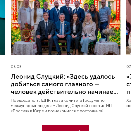
08.08
07
Леонид Слуцкий: «Здесь удалось
«
добиться самого главного —
с
человек действительно начинает
п
любить Югру»
й
Председатель ЛДПР, глава комитета Госдумы по
Ха
международным делам Леонид Слуцкий посетил НЦ
мо
«Россия» в Югре и познакомился с постоянной
экспозицией «Увидеть Югру — влюбиться в Россию».