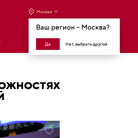
Москва
ВРЕМЯ РАБОТЫ:
ВТ-ВС C 10:00 ДО 20:00
Ваш регион –
Москва
?
МОСКВА, КРАСНОПРЕСНЕНСКАЯ НАБ., 14
Войти
Да
Нет, выбрать другой
МОЖНОСТЯХ
Й