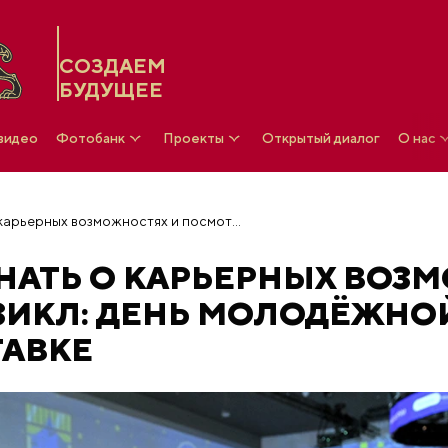
СОЗДАЕМ
БУДУЩЕЕ
 видео
Фотобанк
Проекты
Открытый диалог
О нас
Стать диджеем, узнать о карьерных возможностях и посмотреть мюзикл: День молодёжной политики на выставке
ЗНАТЬ О КАРЬЕРНЫХ ВОЗ
ЗИКЛ: ДЕНЬ МОЛОДЁЖНО
ТАВКЕ