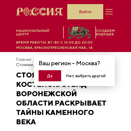
Войти
НАЦИОНАЛЬНЫЙ
СОЗДАЕМ
ЦЕНТР
БУДУЩЕЕ
ВРЕМЯ РАБОТЫ:
ВТ-ВС C 10:00 ДО 20:00
МОСКВА, КРАСНОПРЕСНЕНСКАЯ НАБ., 14
Главная
Новости
Ваш регион –
Москва
?
Стоянки древних Костенок: стенд Воронежской области раскрывает тайны каменного века
СТОЯНКИ ДРЕВНИХ
Да
Нет, выбрать другой
КОСТЕНОК: СТЕНД
ВОРОНЕЖСКОЙ
ОБЛАСТИ РАСКРЫВАЕТ
ТАЙНЫ КАМЕННОГО
ВЕКА