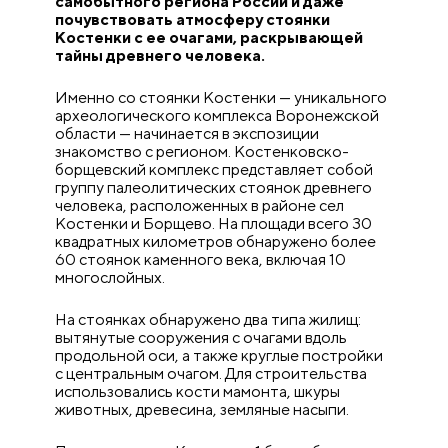
самобытного региона России и даже
почувствовать атмосферу стоянки
Костенки с ее очагами, раскрывающей
тайны древнего человека.
Именно со стоянки Костенки — уникального
археологического комплекса Воронежской
области — начинается в экспозиции
знакомство с регионом. Костенковско-
борщевский комплекс представляет собой
группу палеолитических стоянок древнего
человека, расположенных в районе сел
Костенки и Борщево. На площади всего 30
квадратных километров обнаружено более
60 стоянок каменного века, включая 10
многослойных.
На стоянках обнаружено два типа жилищ:
вытянутые сооружения с очагами вдоль
продольной оси, а также круглые постройки
с центральным очагом. Для строительства
использовались кости мамонта, шкуры
животных, древесина, земляные насыпи.