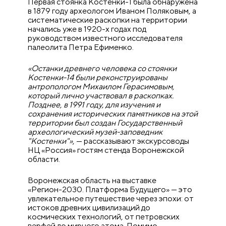
Первая стоянка Костенки-1 была обнаружена
в 1879 году археологом Иваном Поляковым, а
систематические раскопки на территории
начались уже в 1920-х годах под
руководством известного исследователя
палеолита Петра Ефименко.
«Останки древнего человека со стоянки
Костенки-14 были реконструированы
антропологом Михаилом Герасимовым,
который лично участвовал в раскопках.
Позднее, в 1991 году, для изучения и
сохранения исторических памятников на этой
территории был создан Государственный
археологический музей-заповедник
"Костенки"»
, — рассказывают экскурсоводы
НЦ «Россия» гостям стенда Воронежской
области.
Воронежская область на выставке
«Регион-2030. Платформа Будущего» — это
увлекательное путешествие через эпохи: от
истоков древних цивилизаций до
космических технологий, от петровских
верфей до мирного атома. Помимо