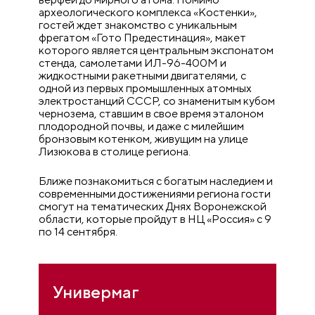
археологического комплекса «Костенки»,
гостей ждет знакомство с уникальным
фрегатом «Гото Предестинация», макет
которого является центральным экспонатом
стенда, самолетами ИЛ-96-400М и
жидкостными ракетными двигателями, с
одной из первых промышленных атомных
электростанций СССР, со знаменитым кубом
чернозема, ставшим в свое время эталоном
плодородной почвы, и даже с милейшим
бронзовым котенком, живущим на улице
Лизюкова в столице региона.
Ближе познакомиться с богатым наследием и
современными достижениями региона гости
смогут на тематических Днях Воронежской
области, которые пройдут в НЦ «Россия» с 9
по 14 сентября.
Универмаг