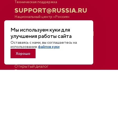
Техническая поддержка
SUPPORT@RUSSIA.RU
Национальный центр «Россия»
МОСКВА,
Мы используем куки для
КРАСНОПРЕСНЕНСКАЯ
улучшения работы сайта
НАБ., 14
Оставаясь с нами, вы соглашаетесь на
использование
файлов куки
Хорошо
Афиша
Новости
Открытый диалог
Трансляции и видео
Для СМИ
Контакты
Войти в личный кабинет