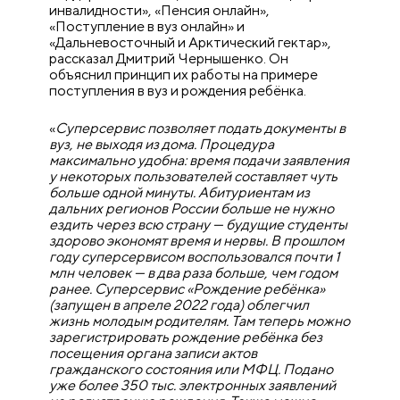
инвалидности», «Пенсия онлайн»,
«Поступление в вуз онлайн» и
«Дальневосточный и Арктический гектар»,
рассказал Дмитрий Чернышенко. Он
объяснил принцип их работы на примере
поступления в вуз и рождения ребёнка.
«
Суперсервис позволяет подать документы в
вуз, не выходя из дома. Процедура
максимально удобна: время подачи заявления
у некоторых пользователей составляет чуть
больше одной минуты. Абитуриентам из
дальних регионов России больше не нужно
ездить через всю страну — будущие студенты
здорово экономят время и нервы. В прошлом
году суперсервисом воспользовался почти 1
млн человек — в два раза больше, чем годом
ранее. Суперсервис «Рождение ребёнка»
(запущен в апреле 2022 года) облегчил
жизнь молодым родителям. Там теперь можно
зарегистрировать рождение ребёнка без
посещения органа записи актов
гражданского состояния или МФЦ. Подано
уже более 350 тыс. электронных заявлений