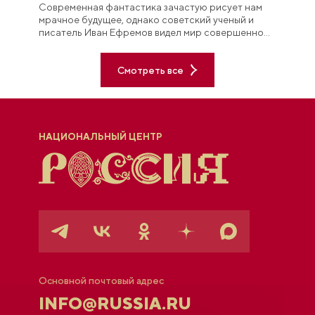
Современная фантастика зачастую рисует нам
мрачное будущее, однако советский ученый и
писатель Иван Ефремов видел мир совершенно
иначе.
Смотреть все
НАЦИОНАЛЬНЫЙ ЦЕНТР
Основной почтовый адрес
INFO@RUSSIA.RU