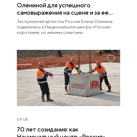
Олениной для успешного
самовыражения на сцене и за ее
пределами
Заслуженная артистка России Елена Оленина
поделилась в Национальном центре «Россия»
короткими, но емкими советами.
09.08
70 лет созидания: как
Национальный центр «Россия»