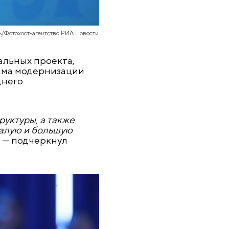
ь/Фотохост-агентство РИА Новости
альных проекта,
амма модернизации
днего
уктуры, а также
малую и большую
, — подчеркнул