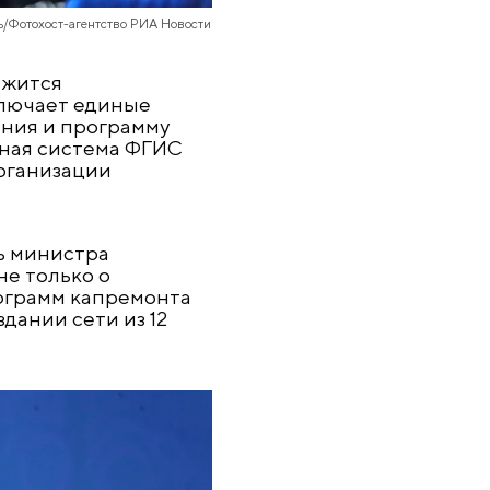
ь/Фотохост-агентство РИА Новости
лжится
ключает единые
ния и программу
нная система ФГИС
рганизации
ь министра
е только о
ограмм капремонта
дании сети из 12