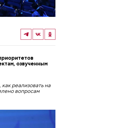
приоритетов
ектам, озвученным
как реализовать на
делено вопросам