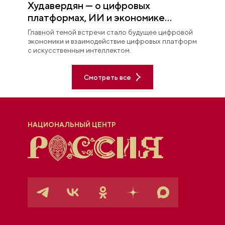
Худавердян — о цифровых
платформах, ИИ и экономике
будущего
Главной темой встречи стало будущее цифровой
экономики и взаимодействие цифровых платформ
с искусственным интеллектом.
Смотреть все
НАЦИОНАЛЬНЫЙ ЦЕНТР