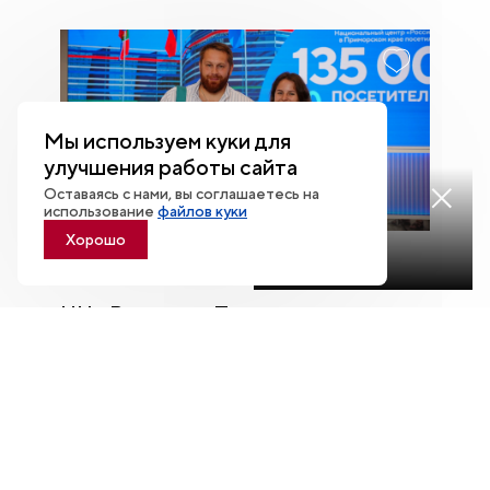
Мы используем куки для
улучшения работы сайта
Оставаясь с нами, вы соглашаетесь на
Смотреть
использование
файлов куки
трансляцию
Хорошо
07.08
НЦ «Россия» в Приморье поздравил
135‑тысячного посетителя — им
стал житель Сочи
НЦ «Россия» в Приморье торжественно
поздравил гостя и вручил памятные подарки.
Смотреть все