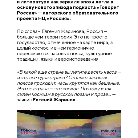
и литературе как зеркале эпохи легла в
основу нового эпизода подкаста «Говорит
Россия» — авторского образовательного
проекта НЦ «Россия».
По словам Евгения Жаринова, Россия —
больше чем территория. Это не просто
государство, отмеченное на карте мира, а
целый космос, и в нем гармонично
пересекаются часовые пояса, культурные
традиции, языки и вероисповедания.
«В какой еще стране вы летите десять часов —
и это все одна страна? Столько часовых
поясов проходит, часы крутятся как бешеные.
Это не страна — это космос. Поэтому и так
силен космизм в русской поэзии и прозе»
, —
заявил
Евгений Жаринов
.