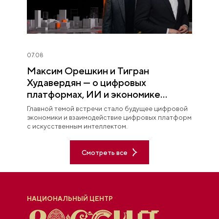
07.08
Максим Орешкин и Тигран
Худавердян — о цифровых
платформах, ИИ и экономике
будущего
Главной темой встречи стало будущее цифровой
экономики и взаимодействие цифровых платформ
с искусственным интеллектом.
Смотреть все
НАЦИОНАЛЬНЫЙ ЦЕНТР