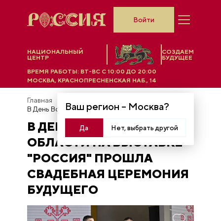
Войти
НАЦИОНАЛЬНЫЙ
СОЗДАЕМ
ЦЕНТР
БУДУЩЕЕ
ВРЕМЯ РАБОТЫ:
ВТ-ВС C 10:00 ДО 20:00
МОСКВА, КРАСНОПРЕСНЕНСКАЯ НАБ., 14
Главная
Новости
Ваш регион –
Москва
?
В День Воронежской области на выставке "Россия" прошла свадебная церемония будущего
В ДЕНЬ ВОРОНЕЖСКОЙ
Да
Нет, выбрать другой
ОБЛАСТИ НА ВЫСТАВКЕ
"РОССИЯ" ПРОШЛА
СВАДЕБНАЯ ЦЕРЕМОНИЯ
БУДУЩЕГО