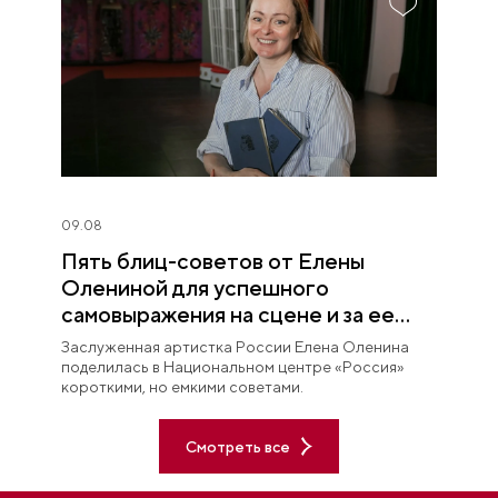
09.08
Пять блиц-советов от Елены
Олениной для успешного
самовыражения на сцене и за ее
пределами
Заслуженная артистка России Елена Оленина
поделилась в Национальном центре «Россия»
короткими, но емкими советами.
Смотреть все