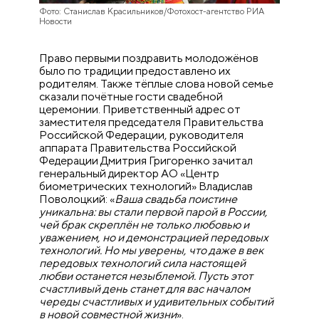
Фото: Станислав Красильников/Фотохост-агентство РИА
Новости
Право первыми поздравить молодожёнов
было по традиции предоставлено их
родителям. Также тёплые слова новой семье
сказали почётные гости свадебной
церемонии. Приветственный адрес от
заместителя председателя Правительства
Российской Федерации, руководителя
аппарата Правительства Российской
Федерации Дмитрия Григоренко зачитал
генеральный директор АО «Центр
биометрических технологий» Владислав
Поволоцкий: «
Ваша свадьба поистине
уникальна: вы стали первой парой в России,
чей брак скреплён не только любовью и
уважением, но и демонстрацией передовых
технологий. Но мы уверены, что даже в век
передовых технологий сила настоящей
любви останется незыблемой. Пусть этот
счастливый день станет для вас началом
череды счастливых и удивительных событий
в новой совместной жизни
».