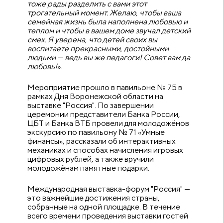
тоже рады разделить с вами этот
трогательный момент. Желаю, чтобы ваша
семейная жизнь была наполнена любовью и
теплом и чтобы в вашем доме звучал детский
смех. Я уверена, что детей своих вы
воспитаете прекрасными, достойными
людьми — ведь вы же педагоги! Совет вам да
любовь!
».
Мероприятие прошло в павильоне № 75 в
рамках Дня Воронежской области на
выставке "Россия". По завершении
церемонии представители Банка России,
ЦБТ и Банка ВТБ провели для молодожёнов
экскурсию по павильону № 71 «Умные
финансы», рассказали об интерактивных
механиках и способах начисления игровых
цифровых рублей, а также вручили
молодожёнам памятные подарки.
Международная выставка-форум "Россия" —
это важнейшие достижения страны,
собранные на одной площадке. В течение
всего времени проведения выставки гостей