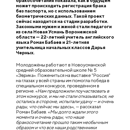
бракосочетания показала, как в будущем
может происходить регистрация брака
без паспорта, но с использованием
биометрических данных. Такой проект
сейчас находится на стадии разработки.
Законными мужем и женой стали педагоги
из села Новая Усмань Воронежской
области — 22-летний учитель английского
языка Роман Бабаев и 21-летняя
учительница начальных классов Дарья
Черных.
Молодожёны работают в Новоусманской
средней образовательной школе № 5
«Эврика». Пожениться на выставке "Россия"
на глазах у всей страны им помогла победа в
специальном конкурсе, проведённом в
регионе. «
Нам предложили поучаствовать в
этом конкурсе, и мы не стали отказываться, не
остались в стороне, испытали удачу — и очень
рады, что сейчас мы здесь
», — рассказал
Роман Бабаев. «
Мы долго ждали этого
момента и очень рады, что наше
бракосочетание прошло таким необычным
образом и что все наши родственники