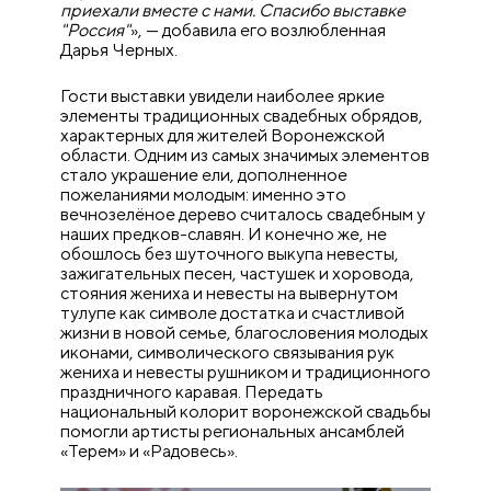
приехали вместе с нами. Спасибо выставке
"Россия"
», — добавила его возлюбленная
Дарья Черных.
Гости выставки увидели наиболее яркие
элементы традиционных свадебных обрядов,
характерных для жителей Воронежской
области. Одним из самых значимых элементов
стало украшение ели, дополненное
пожеланиями молодым: именно это
вечнозелёное дерево считалось свадебным у
наших предков-славян. И конечно же, не
обошлось без шуточного выкупа невесты,
зажигательных песен, частушек и хоровода,
стояния жениха и невесты на вывернутом
тулупе как символе достатка и счастливой
жизни в новой семье, благословения молодых
иконами, символического связывания рук
жениха и невесты рушником и традиционного
праздничного каравая. Передать
национальный колорит воронежской свадьбы
помогли артисты региональных ансамблей
«Терем» и «Радовесь».