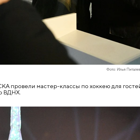
Фото: Илья Питале
КА провели мастер-классы по хоккею для госте
о ВДНХ.