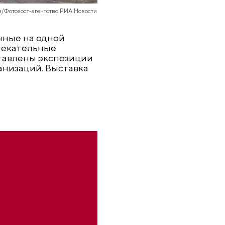
в/Фотохост-агентство РИА Новости
нные на одной
влекательные
тавлены экспозиции
анизаций. Выставка