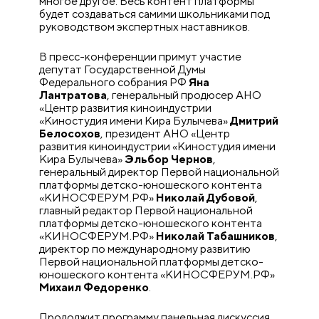
многое другое. Весь контент платформы
будет создаваться самими школьниками под
руководством экспертных наставников.
В пресс-конференции примут участие
депутат Государственной Думы
Федерального собрания РФ
Яна
Лантратова
, генеральный продюсер АНО
«Центр развития киноиндустрии
«Киностудия имени Кира Булычева»
Дмитрий
Белосохов
, президент АНО «Центр
развития киноиндустрии «Киностудия имени
Кира Булычева»
Эльбор Чернов
,
генеральный директор Первой национальной
платформы детско-юношеского контента
«КИНОСФЕРУМ.РФ»
Николай Дубовой
,
главный редактор Первой национальной
платформы детско-юношеского контента
«КИНОСФЕРУМ.РФ»
Николай Табашников
,
директор по международному развитию
Первой национальной платформы детско-
юношеского контента «КИНОСФЕРУМ.РФ»
Михаил Федоренко
.
Продолжит программу панельная дискуссия