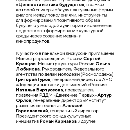
«Ценности и этика будущего»
, в рамках
которой спикеры обсудят актуальные формы
диалога между поколениями, инструменты
для формирования позитивного образа
будущего у молодой аудитории и вовлечения
подростков в формирование культурной
среды через создание медиа- и
кинопродуктов.
К участию в панельной дискуссии приглашены
Министр просвещения России
Сергей
Кравцов
, Министр культуры России
Ольга
Любимова
, Руководитель Федерального
агентства по делам молодежи (Росмолодежь)
Григорий Гуров
, генеральный директор АНО
«Дирекция выставки достижений «Россия»
Наталья Виртуозова
, председатель
правления РДДМ «Движение Первых»
Артур
Орлов
, генеральный директор «Институт
развития интернета»
Алексей
Гореславский
, генеральный директор
Президентского фонда культурных
инициатив
Роман Карманов
и другие.