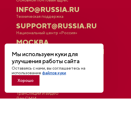
INFO@RUSSIA.RU
Техническая поддержка
SUPPORT@RUSSIA.RU
Национальный центр «Россия»
МОСКВА,
КРАСНОПРЕСНЕНСКАЯ
Мы используем куки для
НАБ., 14
улучшения работы сайта
Оставаясь с нами, вы соглашаетесь на
использование
файлов куки
Афиша
Хорошо
Новости
Открытый диалог
Трансляции и видео
Для СМИ
Контакты
Войти в личный кабинет