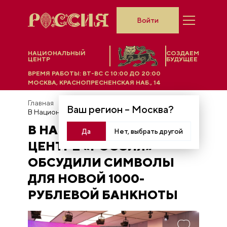
Войти
НАЦИОНАЛЬНЫЙ
СОЗДАЕМ
ЦЕНТР
БУДУЩЕЕ
ВРЕМЯ РАБОТЫ:
ВТ-ВС C 10:00 ДО 20:00
МОСКВА, КРАСНОПРЕСНЕНСКАЯ НАБ., 14
Главная
Новости
Ваш регион –
Москва
?
В Национальном центре «Россия» обсудили символы для новой 1000-рублевой банкноты
В НАЦИОНАЛЬНОМ
Да
Нет, выбрать другой
ЦЕНТРЕ «РОССИЯ»
ОБСУДИЛИ СИМВОЛЫ
ДЛЯ НОВОЙ 1000-
РУБЛЕВОЙ БАНКНОТЫ