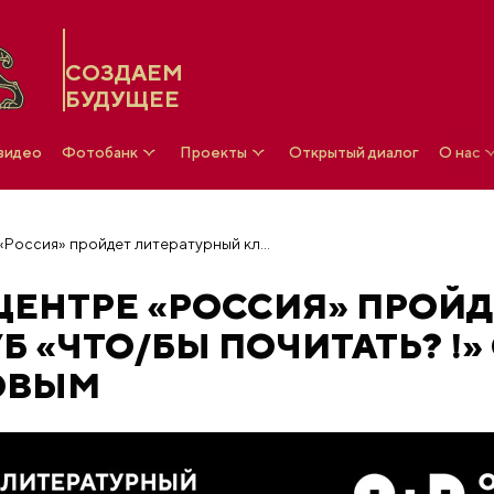
СОЗДАЕМ
БУДУЩЕЕ
 видео
Фотобанк
Проекты
Открытый диалог
О нас
В Национальном центре «Россия» пройдет литературный клуб «Что/бы почитать? !» с Алексеем Чеснаковым
ЕНТРЕ «РОССИЯ» ПРОЙД
 «ЧТО/БЫ ПОЧИТАТЬ? !» 
ОВЫМ