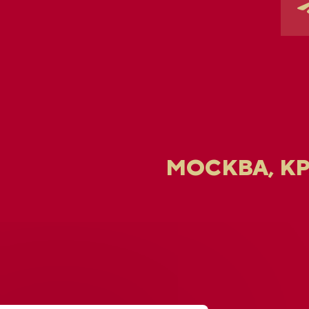
МОСКВА, К
U