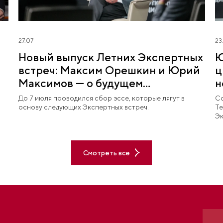
27.07
23
Новый выпуск Летних Экспертных
Ю
встреч: Максим Орешкин и Юрий
ц
Максимов — о будущем
н
глобализации и технологий
к
До 7 июля проводился сбор эссе, которые лягут в
Со
основу следующих Экспертных встреч.
Te
Эк
Смотреть все