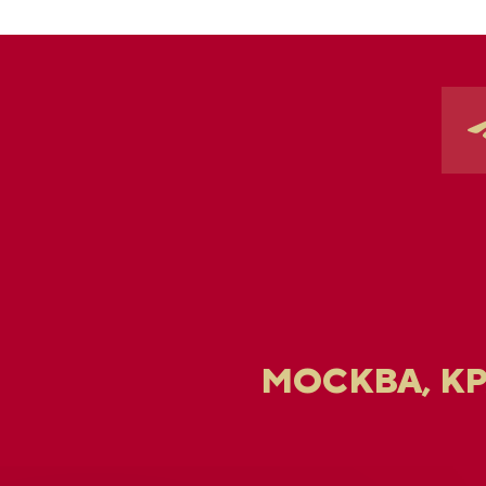
МОСКВА, К
U