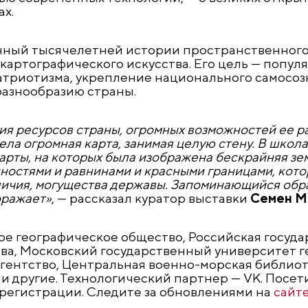
х.
енный тысячелетней истории пространственного
 картографического искусства. Его цель — попул
атриотизма, укрепление национального самосоз
разнообразию страны.
я ресурсов страны, огромных возможностей ее ра
а огромная карта, занимая целую стену. В школах
арты, на которых была изображена бескрайняя зе
енностями и равнинами и красными границами, кот
личия, могущества державы. Запоминающийся обра
оражает»
, — рассказал куратор выставки
Семен М
е географическое общество, Российская госуда
ова, Московский государственный университет г
гентство, Центральная военно-морская библиот
и другие. Технологический партнер — VK. Посет
регистрации. Следите за обновлениями на
сайт