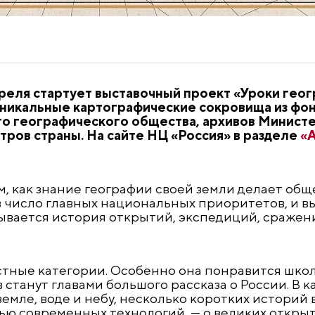
преля стартует выставочный проект «Уроки гео
уникальные картографические сокровища из фо
го географического общества, архивов Минист
тров страны. На сайте НЦ «Россия» в разделе
«
ом, как знание географии своей земли делает общ
 число главных национальных приоритетов, и вы
рывается история открытий, экспедиций, сражен
стные категории. Особенно она понравится школ
 станут главами большого рассказа о России. В к
мле, воде и небу, несколько коротких историй
ью современных технологий, — о великих открыт