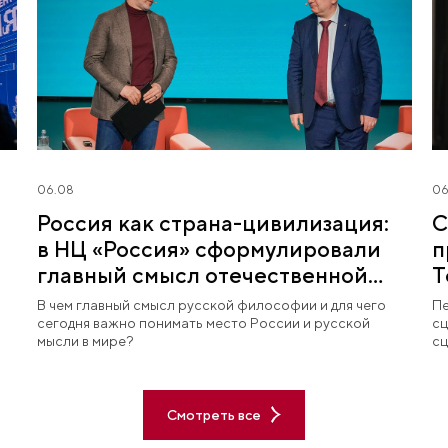
06.08
06
Россия как страна-цивилизация:
С
в НЦ «Россия» сформулировали
п
главный смысл отечественной
Т
философии
В чем главный смысл русской философии и для чего
Пе
сегодня важно понимать место России и русской
сц
мысли в мире?
сц
Смотреть все