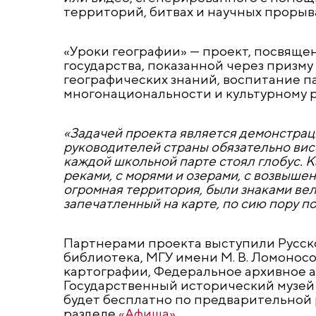
территорий, битвах и научных прорыва
«Уроки географии» — проект, посвящ
государства, показанной через призму
географических знаний, воспитание п
многонациональности и культурному 
«Задачей проекта является демонстраци
руководителей страны обязательно висел
каждой школьной парте стоял глобус. К
реками, с морями и озерами, с возвыш
огромная территория, были знаками ве
запечатленный на карте, по сию пору п
Партнерами проекта выступили Русско
библиотека, МГУ имени М. В. Ломонос
картографии, Федеральное архивное а
Государственный исторический музей 
будет бесплатно по предварительной 
разделе
«Афиша»
.