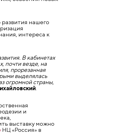
 развития нашего
яризация
нания, интереса к
звития. В кабинетах
, почти везде, на
мля, прорезанная
орыми выделялась
з огромной страны,
ихайловский
.
рственная
еодезии и
ека,
ить выставку можно
е
НЦ «Россия» в