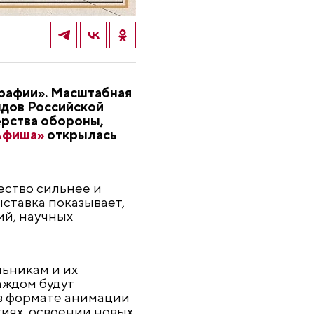
графии». Масштабная
ндов Российской
ерства обороны,
Афиша»
открылась
ество сильнее и
ставка показывает,
ий, научных
ьникам и их
аждом будут
 в формате анимации
иях, освоении новых