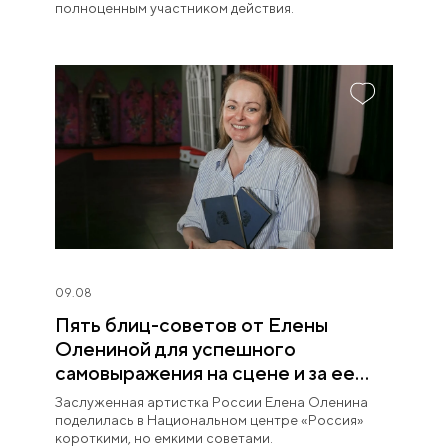
полноценным участником действия.
09.08
Пять блиц-советов от Елены
Олениной для успешного
самовыражения на сцене и за ее
пределами
Заслуженная артистка России Елена Оленина
поделилась в Национальном центре «Россия»
короткими, но емкими советами.