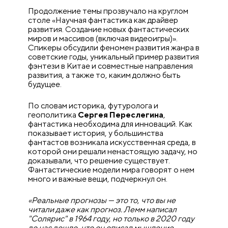
Продолжение темы прозвучало на круглом
столе «Научная фантастика как драйвер
развития. Создание новых фантастических
миров и массивов (включая видеоигры)».
Спикеры обсудили феномен развития жанра в
советские годы, уникальный пример развития
фэнтези в Китае и совместные направления
развития, а также то, каким должно быть
будущее.
По словам историка, футуролога и
геополитика
Сергея Переслегина
,
фантастика необходима для инноваций. Как
показывает история, у большинства
фантастов возникала искусственная среда, в
которой они решали ненастоящую задачу, но
доказывали, что решение существует.
Фантастические модели мира говорят о нем
много и важные вещи, подчеркнул он.
«Реальные прогнозы — это то, что вы не
читали даже как прогноз. Лемм написал
"Солярис" в 1964 году, но только в 2020 году
до нас дошло, что он описал мышление