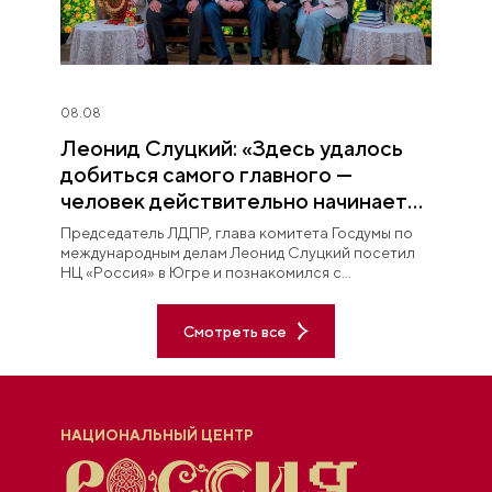
08.08
Леонид Слуцкий: «Здесь удалось
добиться самого главного —
человек действительно начинает
любить Югру»
Председатель ЛДПР, глава комитета Госдумы по
международным делам Леонид Слуцкий посетил
НЦ «Россия» в Югре и познакомился с
постоянной экспозицией «Увидеть Югру —
влюбиться в Россию».
Смотреть все
НАЦИОНАЛЬНЫЙ ЦЕНТР