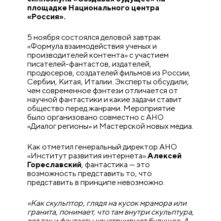
площадке Национального центра
«Россия».
5 ноября состоялся деловой завтрак
«Формула взаимодействия ученых и
производителей контента» с участием
писателей-фантастов, издателей,
продюсеров, создателей фильмов из России,
Сербии, Китая, Италии. Эксперты обсудили,
чем современное фэнтези отличается от
научной фантастики и какие задачи ставит
общество перед жанрами. Мероприятие
было организовано совместно с АНО
«Диалог регионы» и Мастерской новых медиа.
Как отметил генеральный директор АНО
«Институт развития интернета»
Алексей
Гореславский
, фантастика — это
возможность представить то, что
представить в принципе невозможно.
«Как скульптор, глядя на кусок мрамора или
гранита, понимает, что там внутри скульптура,
вот так и фантасты конструируют будущее. А