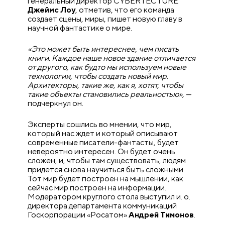
генеральный директор CYBERTECTURE
Джеймс Лоу
, отметив, что его команда
создает сцены, миры, пишет новую главу в
научной фантастике о мире.
«Это может быть интереснее, чем писать
книги. Каждое наше новое здание отличается
от другого, как будто мы используем новые
технологии, чтобы создать новый мир.
Архитекторы, такие же, как я, хотят, чтобы
такие объекты становились реальностью»,
—
подчеркнул он.
Эксперты сошлись во мнении, что мир,
который нас ждет и который описывают
современные писатели-фантасты, будет
невероятно интересен. Он будет очень
сложен, и, чтобы там существовать, людям
придется снова научиться быть сложными.
Тот мир будет построен на мышлении, как
сейчас мир построен на информации.
Модератором круглого стола выступил и. о.
директора департамента коммуникаций
Госкорпорации «Росатом»
Андрей Тимонов
.