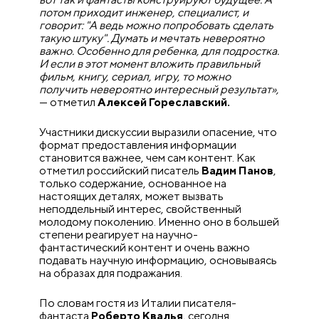
потом приходит инженер, специалист, и
говорит: "А ведь можно попробовать сделать
такую штуку". Думать и мечтать невероятно
важно. Особенно для ребенка, для подростка.
И если в этот момент вложить правильный
фильм, книгу, сериал, игру, то можно
получить невероятно интересный результат»,
— отметил
Алексей Гореславский.
Участники дискуссии выразили опасение, что
формат предоставления информации
становится важнее, чем сам контент. Как
отметил российский писатель
Вадим Панов
,
только содержание, основанное на
настоящих деталях, может вызвать
неподдельный интерес, свойственный
молодому поколению. Именно оно в большей
степени реагирует на научно-
фантастический контент и очень важно
подавать научную информацию, основываясь
на образах для подражания.
По словам гостя из Италии писателя-
фантаста
Роберто Квалья
, сегодня