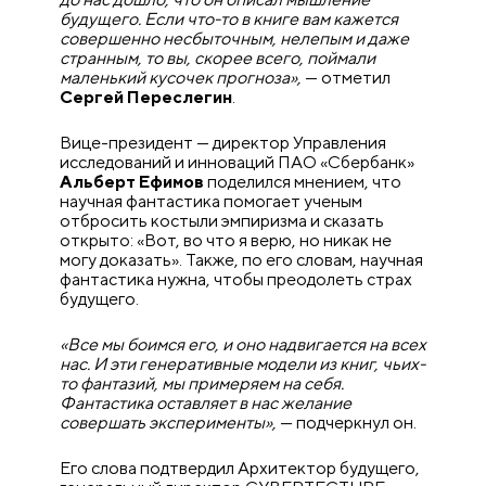
будущего. Если что-то в книге вам кажется
совершенно несбыточным, нелепым и даже
странным, то вы, скорее всего, поймали
маленький кусочек прогноза»,
— отметил
Сергей Переслегин
.
Вице-президент — директор Управления
исследований и инноваций ПАО «Сбербанк»
Альберт Ефимов
поделился мнением, что
научная фантастика помогает ученым
отбросить костыли эмпиризма и сказать
открыто: «Вот, во что я верю, но никак не
могу доказать». Также, по его словам, научная
фантастика нужна, чтобы преодолеть страх
будущего.
«Все мы боимся его, и оно надвигается на всех
нас. И эти генеративные модели из книг, чьих-
то фантазий, мы примеряем на себя.
Фантастика оставляет в нас желание
совершать эксперименты»,
— подчеркнул он.
Его слова подтвердил Архитектор будущего,