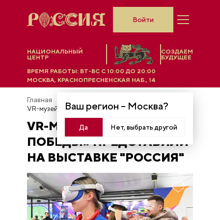
Войти
НАЦИОНАЛЬНЫЙ
СОЗДАЕМ
ЦЕНТР
БУДУЩЕЕ
ВРЕМЯ РАБОТЫ:
ВТ-ВС C 10:00 ДО 20:00
МОСКВА, КРАСНОПРЕСНЕНСКАЯ НАБ., 14
Главная
Новости
Ваш регион –
Москва
?
VR-музей «Поезд Победы» представили на выставке "Россия"
VR-МУЗЕЙ «ПОЕЗД
Да
Нет, выбрать другой
ПОБЕДЫ» ПРЕДСТАВИЛИ
НА ВЫСТАВКЕ "РОССИЯ"