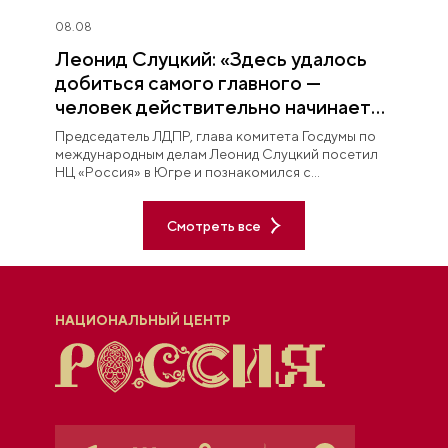
08.08
Леонид Слуцкий: «Здесь удалось
добиться самого главного —
человек действительно начинает
любить Югру»
Председатель ЛДПР, глава комитета Госдумы по
международным делам Леонид Слуцкий посетил
НЦ «Россия» в Югре и познакомился с
постоянной экспозицией «Увидеть Югру —
влюбиться в Россию».
Смотреть все
НАЦИОНАЛЬНЫЙ ЦЕНТР