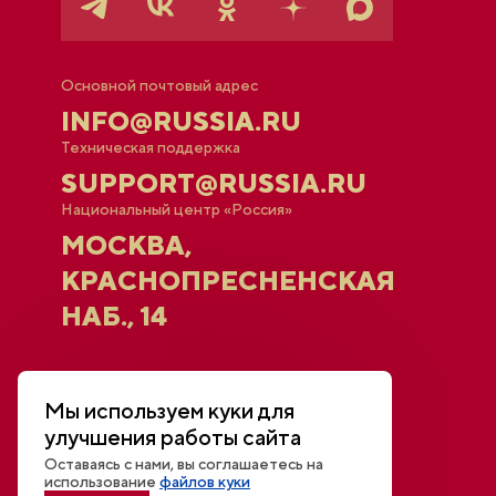
Основной почтовый адрес
INFO@RUSSIA.RU
Техническая поддержка
SUPPORT@RUSSIA.RU
Национальный центр «Россия»
МОСКВА,
КРАСНОПРЕСНЕНСКАЯ
НАБ., 14
Афиша
Новости
Мы используем куки для
Открытый диалог
улучшения работы сайта
Трансляции и видео
Для СМИ
Оставаясь с нами, вы соглашаетесь на
Контакты
использование
файлов куки