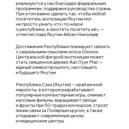
реализуются у нас благодаря федеральным
программам, поддержке руководства страны.
При этом важно сделать так, чтобы любой
посетитель экспозиции Якутии мог
не просто узнать что-то новое
о республике, а захотеть посетить её», —
отметил глава Якутии Айсен Николаев.
Достижения Республики планируют связать
с сакральными смыслами эпоса Олонхо.
Центральной фигурой экспозиции может
стать священное дерево Аал Луук Мас —
единый символ прошлого, настоящего
и будущего Якутии.
Республика Саха (Якутия) — край вечной
мерзлоты, в котором разрабатывают
популярные компьютерные игры, снимают
кассовые фильмы, выращивают овощи
и фрукты при 50-градусном морозе, строят
линии связи за Полярным кругом, а также
открывают современные школы
и медицинские центры.