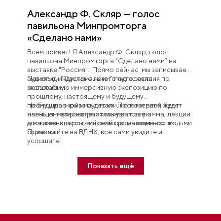
Александр Ф. Скляр — голос
павильона Минпромторга
«Сделано нами»
Всем привет! Я Александр Ф. Скляр, голос
павильона Минпромторга “Сделано нами” на
выставке "Россия". Прямо сейчас мы записываем
аудиогид индустриального путешествия по
Павильон “Сделано нами” подготовил
экспозиции.
масштабную иммерсивную экспозицию по
прошлому, настоящему и будущему
промышленной индустрии. Посетителей ждет
Не буду раскрывать детали, но поверьте, будет
насыщенная развлекательная программа, лекции
очень интересно: расскажу вам всё о
и мастер-классы, встречи с выдающимися людьми
достижениях российской промышленности.
отрасли.
Приезжайте на ВДНХ, все сами увидите и
услышите!
Показать ещё