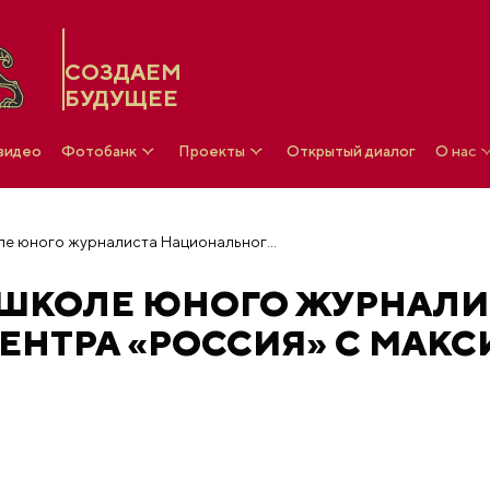
СОЗДАЕМ
БУДУЩЕЕ
 видео
Фотобанк
Проекты
Открытый диалог
О нас
Мастер-встреча в Школе юного журналиста Национального центра «Россия» с Максимом Ануфриевым
 ШКОЛЕ ЮНОГО ЖУРНАЛИ
ЕНТРА «РОССИЯ» С МАК