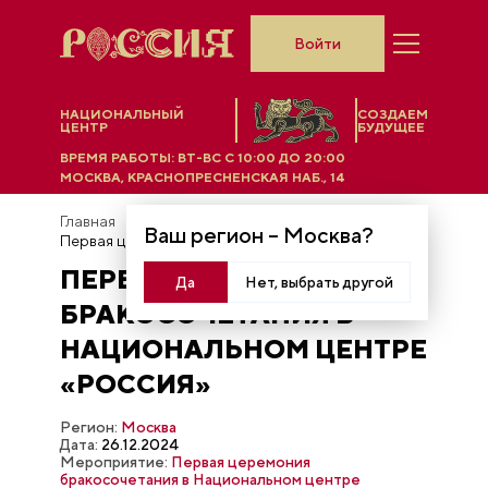
Войти
НАЦИОНАЛЬНЫЙ
СОЗДАЕМ
ЦЕНТР
БУДУЩЕЕ
ВРЕМЯ РАБОТЫ:
ВТ-ВС C 10:00 ДО 20:00
МОСКВА, КРАСНОПРЕСНЕНСКАЯ НАБ., 14
Главная
Фотобанк
Ваш регион –
Москва
?
Первая церемония бракосочетания в Национальном центре «Россия»
ПЕРВАЯ ЦЕРЕМОНИЯ
Да
Нет, выбрать другой
БРАКОСОЧЕТАНИЯ В
НАЦИОНАЛЬНОМ ЦЕНТРЕ
«РОССИЯ»
Регион:
Москва
Дата:
26.12.2024
Мероприятие:
Первая церемония
бракосочетания в Национальном центре