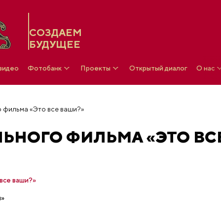
СОЗДАЕМ
БУДУЩЕЕ
 видео
Фотобанк
Проекты
Открытый диалог
О нас
 фильма «Это все ваши?»
ЬНОГО ФИЛЬМА «ЭТО ВС
все ваши?»
я»