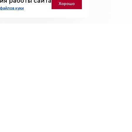
ия работы сайта
Хорошо
файлов куки
тельно упоминание источника —
Russia.ru