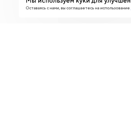
Мы используем куки для улучшен
Оставаясь с нами, вы соглашаетесь на использование
При публичном использовании фото обяза
НАЦИОНАЛЬНЫЙ ЦЕНТР
Войти в личный кабинет