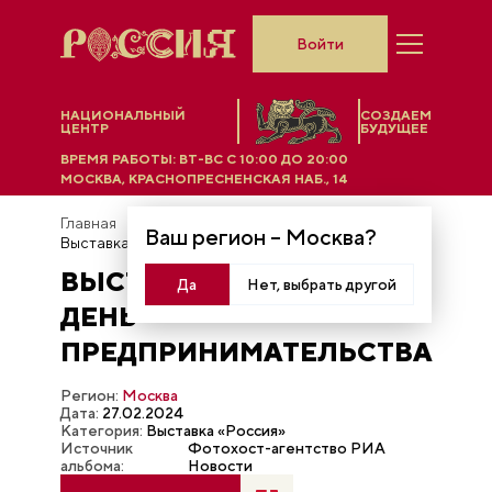
Войти
НАЦИОНАЛЬНЫЙ
СОЗДАЕМ
ЦЕНТР
БУДУЩЕЕ
ВРЕМЯ РАБОТЫ:
ВТ-ВС C 10:00 ДО 20:00
МОСКВА, КРАСНОПРЕСНЕНСКАЯ НАБ., 14
Главная
Фотобанк
Ваш регион –
Москва
?
Выставка "Россия". День предпринимательства
ВЫСТАВКА "РОССИЯ".
Да
Нет, выбрать другой
ДЕНЬ
ПРЕДПРИНИМАТЕЛЬСТВА
Регион:
Москва
Дата:
27.02.2024
Категория:
Выставка «Россия»
Источник
Фотохост-агентство РИА
альбома:
Новости