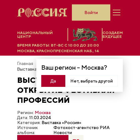
Войти
НАЦИОНАЛЬНЫЙ
СОЗДАЕМ
ЦЕНТР
БУДУЩЕЕ
ВРЕМЯ РАБОТЫ:
ВТ-ВС C 10:00 ДО 20:00
МОСКВА, КРАСНОПРЕСНЕНСКАЯ НАБ., 14
Главная
Фотобанк
Ваш регион –
Москва
?
Выставка "Россия". Открытие Фестиваля профессий
ВЫСТАВКА "РОССИЯ".
Да
Нет, выбрать другой
ОТКРЫТИЕ ФЕСТИВАЛЯ
ПРОФЕССИЙ
Регион:
Москва
Дата:
11.03.2024
Категория:
Выставка «Россия»
Источник
Фотохост-агентство РИА
альбома:
Новости