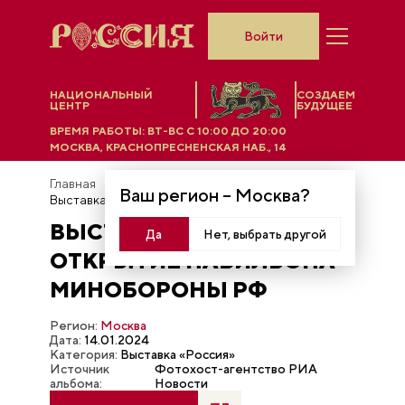
Войти
НАЦИОНАЛЬНЫЙ
СОЗДАЕМ
ЦЕНТР
БУДУЩЕЕ
ВРЕМЯ РАБОТЫ:
ВТ-ВС C 10:00 ДО 20:00
МОСКВА, КРАСНОПРЕСНЕНСКАЯ НАБ., 14
Главная
Фотобанк
Ваш регион –
Москва
?
Выставка "Россия". Открытие павильона Минобороны РФ
ВЫСТАВКА "РОССИЯ".
Да
Нет, выбрать другой
ОТКРЫТИЕ ПАВИЛЬОНА
МИНОБОРОНЫ РФ
Регион:
Москва
Дата:
14.01.2024
Категория:
Выставка «Россия»
Источник
Фотохост-агентство РИА
альбома:
Новости