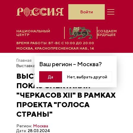
Войти
НАЦИОНАЛЬНЫЙ
СОЗДАЕМ
ЦЕНТР
БУДУЩЕЕ
ВРЕМЯ РАБОТЫ:
ВТ-ВС C 10:00 ДО 20:00
МОСКВА, КРАСНОПРЕСНЕНСКАЯ НАБ., 14
Главная
Фотобанк
Ваш регион –
Москва
?
Выставка "Россия". Показ спектакля "ЧЕРКАСОВ XII" в рамках проекта "Голоса страны"
ВЫСТАВКА "РОССИЯ".
Да
Нет, выбрать другой
ПОКАЗ СПЕКТАКЛЯ
"ЧЕРКАСОВ XII" В РАМКАХ
ПРОЕКТА "ГОЛОСА
СТРАНЫ"
Регион:
Москва
Дата:
28.03.2024