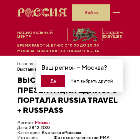
Войти
НАЦИОНАЛЬНЫЙ
СОЗДАЕМ
ЦЕНТР
БУДУЩЕЕ
ВРЕМЯ РАБОТЫ:
ВТ-ВС C 10:00 ДО 20:00
МОСКВА, КРАСНОПРЕСНЕНСКАЯ НАБ., 14
Главная
Фотобанк
Ваш регион –
Москва
?
Выставка "Россия". Презентация единого портала Russia Travel + Russpass
ВЫСТАВКА "РОССИЯ".
Да
Нет, выбрать другой
ПРЕЗЕНТАЦИЯ ЕДИНОГО
ПОРТАЛА RUSSIA TRAVEL
+ RUSSPASS
Регион:
Москва
Дата:
28.12.2023
Категория:
Выставка «Россия»
Источник
Фотохост-агентство РИА