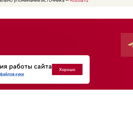
тельно упоминание источника —
Russia.ru
ия работы сайта
Хорошо
файлов куки
МОСКВА, К
U