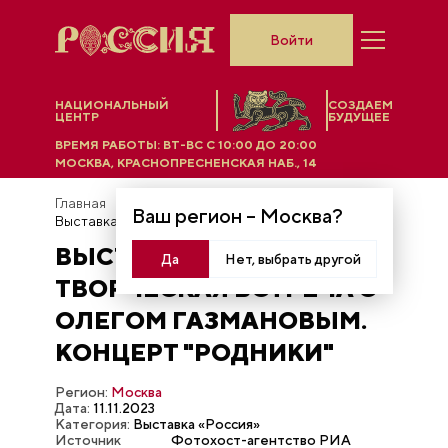
Войти
НАЦИОНАЛЬНЫЙ
СОЗДАЕМ
ЦЕНТР
БУДУЩЕЕ
ВРЕМЯ РАБОТЫ:
ВТ-ВС C 10:00 ДО 20:00
МОСКВА, КРАСНОПРЕСНЕНСКАЯ НАБ., 14
Главная
Фотобанк
Ваш регион –
Москва
?
Выставка "Россия". Творческая встреча с Олегом Газмановым. Концерт "Родники"
ВЫСТАВКА "РОССИЯ".
Да
Нет, выбрать другой
ТВОРЧЕСКАЯ ВСТРЕЧА С
ОЛЕГОМ ГАЗМАНОВЫМ.
КОНЦЕРТ "РОДНИКИ"
Регион:
Москва
Дата:
11.11.2023
Категория:
Выставка «Россия»
Источник
Фотохост-агентство РИА