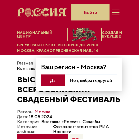
Войти
НАЦИОНАЛЬНЫЙ
СОЗДАЕМ
ЦЕНТР
БУДУЩЕЕ
ВРЕМЯ РАБОТЫ:
ВТ-ВС C 10:00 ДО 20:00
МОСКВА, КРАСНОПРЕСНЕНСКАЯ НАБ., 14
Главная
Фотобанк
Ваш регион –
Москва
?
Выставка "Россия". Всероссийский свадебный фестиваль
ВЫСТАВКА "РОССИЯ".
Да
Нет, выбрать другой
ВСЕРОССИЙСКИЙ
СВАДЕБНЫЙ ФЕСТИВАЛЬ
Регион:
Москва
Дата:
18.05.2024
Категория:
Выставка «Россия», Свадьбы
Источник
Фотохост-агентство РИА
альбома:
Новости