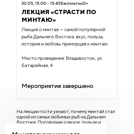
30.05, 15:00 - 15:45
Бесплатно
0+
ЛЕКЦИЯ «СТРАСТИ ПО
МИНТАЮ»
Лекция о минтае — самой популярной
рыбе Дальнего Востока: вкус, польза,
история и любовь приморцев к минтаю.
Место проведения: Владивосток, ул.
Батарейная, 4
Мероприятие завершено
На лекции гости узнают, почему минтай стал
одной из самых любимых рыб на Дальнем
Востоке. Поговорим о вкусе, пользе и
особенностях этой рыбы, узнаем, где ее
добывают и почему минтай давно стал