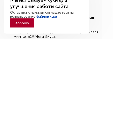
Мы используем куки для
важной частью дальневосточной кухни.
улучшения работы сайта
Оставаясь с нами, вы соглашаетесь на
Лектор — экскурсовод Национального
использование
файлов куки
центра «Россия» в Приморском крае
Юлия
Панкратова
.
Хорошо
Мероприятие пройдет в рамках IV фестиваля
минтая «О!Мега Вкус».
НАЦИОНАЛЬНЫЙ ЦЕНТР