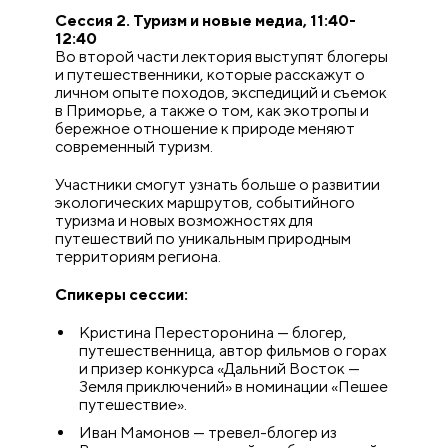
Сессия 2. Туризм и новые медиа, 11:40-
12:40
Во второй части лектория выступят блогеры
и путешественники, которые расскажут о
личном опыте походов, экспедиций и съемок
в Приморье, а также о том, как экотропы и
бережное отношение к природе меняют
современный туризм.
Участники смогут узнать больше о развитии
экологических маршрутов, событийного
туризма и новых возможностях для
путешествий по уникальным природным
территориям региона.
Спикеры сессии:
Кристина Пересторонина — блогер,
путешественница, автор фильмов о горах
и призер конкурса «Дальний Восток —
Земля приключений» в номинации «Пешее
путешествие».
Иван Мамонов — тревел-блогер из