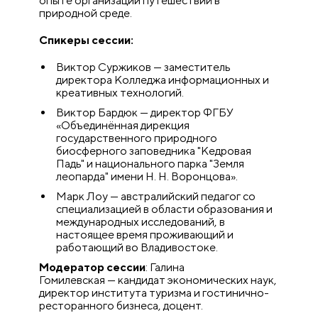
опыте организации путешествий в
природной среде.
Спикеры сессии:
Виктор Суржиков — заместитель
директора Колледжа информационных и
креативных технологий.
Виктор Бардюк — директор ФГБУ
«Объединённая дирекция
государственного природного
биосферного заповедника "Кедровая
Падь" и национального парка "Земля
леопарда" имени Н. Н. Воронцова».
Марк Лоу — австралийский педагог со
специализацией в области образования и
международных исследований, в
настоящее время проживающий и
работающий во Владивостоке.
Модератор сессии
: Галина
Гомилевская — кандидат экономических наук,
директор института туризма и гостинично-
ресторанного бизнеса, доцент.