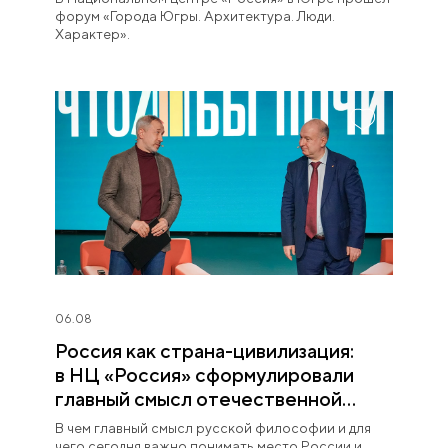
форум «Города Югры. Архитектура. Люди.
Характер».
06.08
Россия как страна-цивилизация:
в НЦ «Россия» сформулировали
главный смысл отечественной
философии
В чем главный смысл русской философии и для
чего сегодня важно понимать место России и