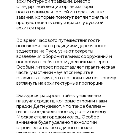
архитектурной традиции. Вместо
стандартной лекции организаторы
подготовили для гостей интерактивные
задания, которые помогут детям понять и
прочувствовать силу и красоту русской
архитектуры.
Во время часового путешествия гости
познакомятся с традициями деревянного
зодчества на Руси, узнают секреты
возведения оборонительных сооружений и
попробуют себя в роли древних мастеров.
Особый интерес представляет практическая
часть: участники научатся мерить в
старинных пядях, что позволит им по-новому
взглянуть на архитектурные пропорции.
Экскурсия раскроет тайны уникальных
плавучих средств, которые строили наши
предки. Дети узнают, что такое беляна —
гигантское деревянное судно — и почему
Москва стала городом колец. Особое
внимание будет уделено технологии
строительства без единого гвоздя —
удивительному мастерству русских